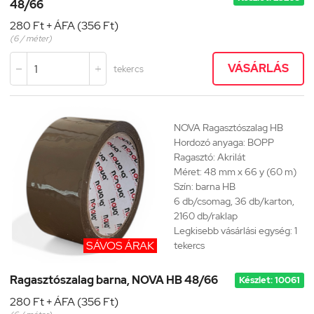
48/66
280 Ft + ÁFA (356 Ft)
(6 / méter)
VÁSÁRLÁS
tekercs


NOVA Ragasztószalag HB
Hordozó anyaga: BOPP
Ragasztó: Akrilát
Méret: 48 mm x 66 y (60 m)
Szín: barna HB
6 db/csomag, 36 db/karton,
2160 db/raklap
Legkisebb vásárlási egység: 1
SÁVOS ÁRAK
tekercs
Ragasztószalag barna, NOVA HB 48/66
Készlet: 10061
280 Ft + ÁFA (356 Ft)