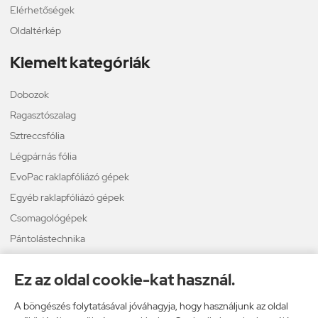
Elérhetőségek
Oldaltérkép
Kiemelt kategóriák
Dobozok
Ragasztószalag
Sztreccsfólia
Légpárnás fólia
EvoPac raklapfóliázó gépek
Egyéb raklapfóliázó gépek
Csomagológépek
Pántolástechnika
Térkitöltő
Ez az oldal cookie-kat használ.
Légpárnás borítékok
A böngészés folytatásával jóváhagyja, hogy használjunk az oldal