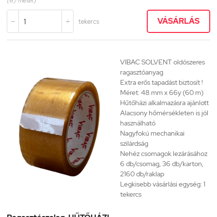
(6 / méter)
VÁSÁRLÁS
tekercs


VIBAC SOLVENT
oldószeres
ragasztóanyag
Extra erős tapadást biztosít !
Méret: 48 mm x 66y (60 m)
Hűtőházi alkalmazásra ajánlott
Alacsony hőmérsékleten is jól
használható
Nagyfokú mechanikai
szilárdság
Nehéz csomagok lezárásához
6 db/csomag, 36 db/karton,
2160 db/raklap
Legkisebb vásárlási egység: 1
tekercs