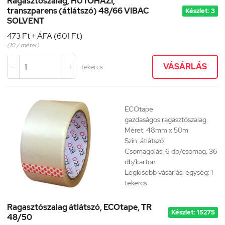
Ragasztószalag, HŰTŐHÁZI,
transzparens (átlátszó) 48/66 VIBAC
Készlet: 3
SOLVENT
473 Ft + ÁFA (601 Ft)
(10 / méter)
VÁSÁRLÁS
tekercs


ECOtape
gazdaságos
ragasztószalag
Méret: 48mm x 50m
Szín: átlátszó
Csomagolás: 6 db/csomag, 36
db/karton
Legkisebb vásárlási egység: 1
tekercs
Ragasztószalag átlátszó, ECOtape, TR
Készlet: 15275
48/50