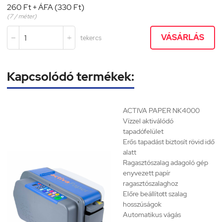
260 Ft + ÁFA (330 Ft)
(7 / méter)
VÁSÁRLÁS
tekercs


Kapcsolódó termékek:
ACTIVA PAPER NK4000
Vízzel aktiválódó
tapadófelület
Erős tapadást biztosít rövid idő
alatt
Ragasztószalag adagoló gép
enyvezett papír
ragasztószalaghoz
Előre beállított szalag
hosszúságok
Automatikus vágás