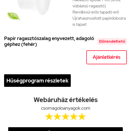
vízbázisú ragasztó)
Rendkívül erős tapadó erő
Újrahasznosított papírdobozra
is tapad
Papír ragasztószalag enyvezett, adagoló
Előrendelhető
géphez (fehér)
Ajánlatkérés
Hűségprogram részletek
Webáruház értékelés
csomagoloanyagok.com




