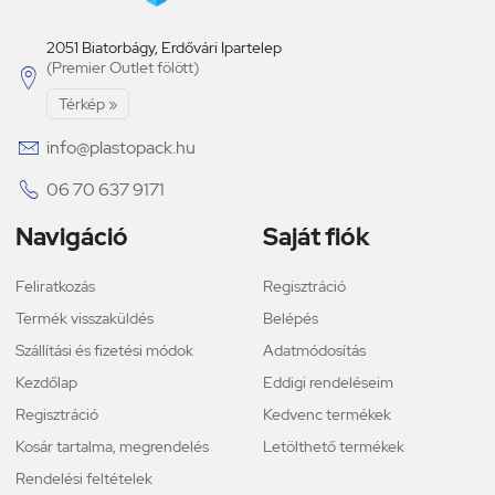
2051 Biatorbágy, Erdővári Ipartelep
(Premier Outlet fölött)

Térkép »

info@plastopack.hu

06 70 637 9171
Navigáció
Saját fiók
Feliratkozás
Regisztráció
Termék visszaküldés
Belépés
Szállítási és fizetési módok
Adatmódosítás
Kezdőlap
Eddigi rendeléseim
Regisztráció
Kedvenc termékek
Kosár tartalma, megrendelés
Letölthető termékek
Rendelési feltételek