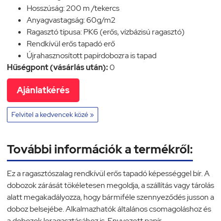
Hosszúság: 200 m /tekercs
Anyagvastagság: 60g/m2
Ragasztó típusa: PK6 (erős, vízbázisú ragasztó)
Rendkívül erős tapadó erő
Újrahasznosított papírdobozra is tapad
Hűségpont (vásárlás után):
0
Ajánlatkérés
Felvitel a kedvencek közé »
További információk a termékről:
Ez a ragasztószalag rendkívül erős tapadó képességgel bír. A
dobozok zárását tökéletesen megoldja, a szállítás vagy tárolás
alatt megakadályozza, hogy bármiféle szennyeződés jusson a
doboz belsejébe. Alkalmazhatók általános csomagoláshoz és
a dobozok leragasztásához is. Enyvezett papír