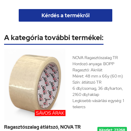
Kérdés a termékről
A kategória további termékei:
NOVA Ragasztószalag
TR
Hordozó anyaga: BOPP
Ragasztó: Akrilát
Méret: 48 mm x 66y (60 m)
Szín: átlátszó TR
6 db/csomag, 36 db/karton,
2160 db/raklap
Legkisebb vásárlási egység: 1
tekercs
SÁVOS ÁRAK
Ragasztószalag átlátszó, NOVA TR
Készlet: 23268