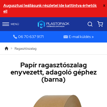
Augusztusi leállásunk részletei ide kattintva érhetők
X
el!
MENÜ


06 70 637 9171
E-mail küldés »

»
Ragasztószalag
Papír ragasztószalag
enyvezett, adagoló géphez
(barna)