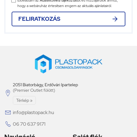
Elolvastam az
Adatkezelési tájékoztatót
és hozzájárulok ahhoz,
hogy a webáruház értesítsen engem az aktuális ajánlatairól.
FELIRATKOZÁS
2051 Biatorbágy, Erdővári Ipartelep
(Premier Outlet fölött)

Térkép »

info@plastopack.hu

06 70 637 9171