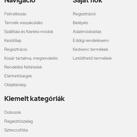
Navigáció
Saját fiók
Feliratkozás
Regisztráció
Termék visszaküldés
Belépés
Szállítási és fizetési módok
Adatmódosítás
Kezdőlap
Eddigi rendeléseim
Regisztráció
Kedvenc termékek
Kosár tartalma, megrendelés
Letölthető termékek
Rendelési feltételek
Elérhetőségek
Oldaltérkép
Kiemelt kategóriák
Dobozok
Ragasztószalag
Sztreccsfólia