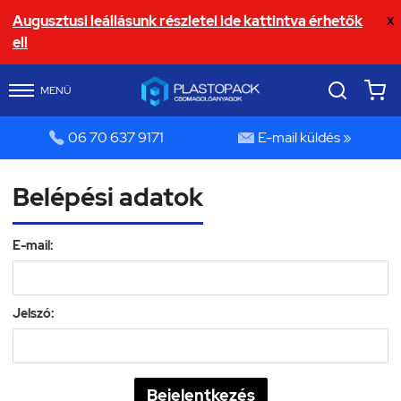
Augusztusi leállásunk részletei ide kattintva érhetők
X
el!
MENÜ


06 70 637 9171
E-mail küldés »
Belépési adatok
E-mail:
Jelszó: