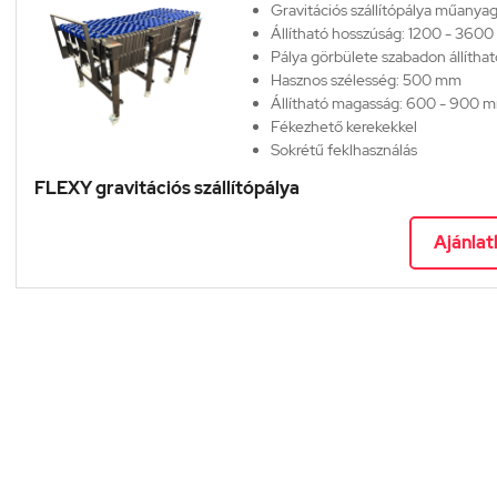
Gravitációs szállítópálya műanya
Állítható hosszúság: 1200 - 360
Pálya görbülete szabadon állíthat
Hasznos szélesség: 500 mm
Állítható magasság: 600 - 900 
Fékezhető kerekekkel
Sokrétű feklhasználás
Könnyen illeszthető a csomagolás
FLEXY gravitációs szállítópálya
folyamatba
Ajánlat