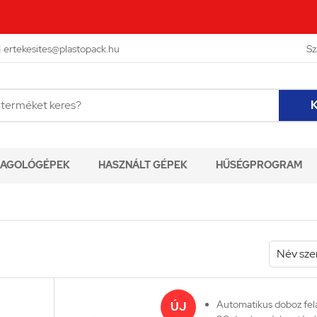

ertekesites@plastopack.hu
Sz
K
AGOLÓGÉPEK
HASZNÁLT GÉPEK
HŰSÉGPROGRAM
Automatikus doboz felá
ÚJ