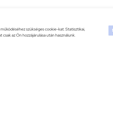
l működéséhez szükséges cookie-kat. Statisztikai,
t csak az Ön hozzájárulása után használunk.
ház értékelés





Értékelé
anyagok.com