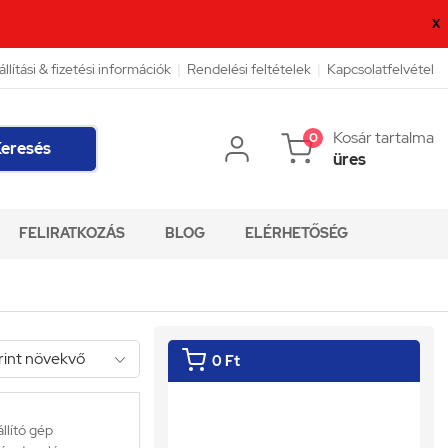
X
állítási & fizetési információk
|
Rendelési feltételek
|
Kapcsolatfelvétel
Kosár tartalma
0
eresés
üres
FELIRATKOZÁS
BLOG
ELÉRHETŐSÉG
0 Ft
llító gép