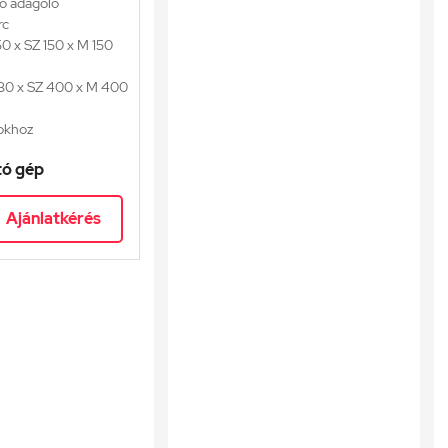
ló adagoló
rc
0 x SZ 150 x M 150
30 x SZ 400 x M 400
zokhoz
tó gép
tószalag szélesség
 oldallal is
Ajánlatkérés
esites@plastopack.hu
6 70 637 9171