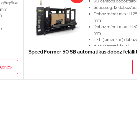
90 darabos doboz táro
g görgőkkel
Sebesség: 12 doboz/pe
0 mm
Doboz méret min.:
H 25
ó
mm
Doboz méret max.:
H 5
mm
mm
TFL ( amerikai ) dobo
Alsó ragasztó fejjel
i
Speed Former 50 SB automatikus doboz felállí
50 és 75 mm-es ragasz
Jobbos és balos kimeneti
E-mail
kérés
elérhetőségünk:
ertek
Telefonos segítség:
+3