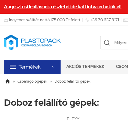
Augusztusi leállásunk részletei ide kattintva érhetők el!


Ingyenes szállítás nettó 175 000 Ft felett
|
+36 70 637 9171
|

Termékek
AKCIÓS TERMÉKEK
CSOM


»
Csomagológépek
»
Doboz felállító gépek
Doboz felállító gépek:
FLEXY