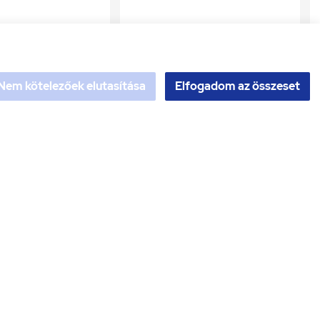
Nem kötelezőek elutasítása
Elfogadom az összeset
s írása