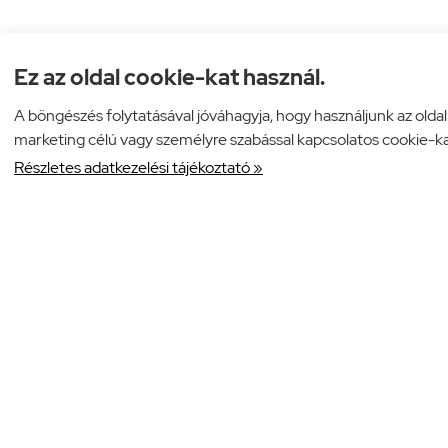
Ez az oldal cookie-kat használ.
A böngészés folytatásával jóváhagyja, hogy használjunk az olda
marketing célú vagy személyre szabással kapcsolatos cookie-ka
Részletes adatkezelési tájékoztató »
Webáru
csomagolo
Árukereső.hu