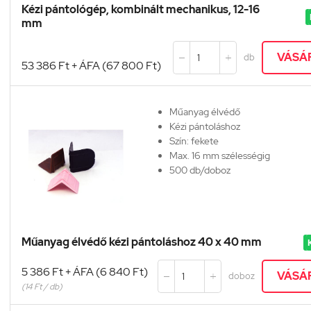
Kézi pántológép, kombinált mechanikus, 12-16
Fém pánthüvely szükséges
mm
12 és16 mm-es pánthüvelyekért
kattintson
IDE
VÁSÁ
db


53 386 Ft + ÁFA (67 800 Ft)
Műanyag élvédő
Kézi pántoláshoz
Szín: fekete
Max. 16 mm szélességig
500 db/doboz
Műanyag élvédő kézi pántoláshoz 40 x 40 mm
5 386 Ft + ÁFA (6 840 Ft)
VÁSÁ
doboz


(14 Ft / db)