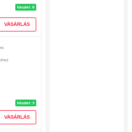
em igényel
Készlet: 8
éges
elyekért
VÁSÁRLÁS
es
phez
Készlet: 3
VÁSÁRLÁS