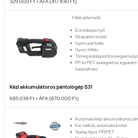
E-mail
329 000 Ft + ÁFA (417 830 Ft)
elérhetőségünk:
ertekesites@pla
Telefonos segítség:
+36 70 637 9
Főbb jellemzők:
Érintőképernyő
Strapabíró kivitel
Gyors pántolás
Gyors töltés
Tömeg középpontra kiegyensúlyo
PP és PET szalagokhoz egyaránt
használható
Szalag szélesség: 13-16 mm
Szalag vastagság: 0,4-1,2 mm
Kézi akkumulátoros pántológép S31
Szalagfeszesség: 400 - 4000 N (!
Feszítés sebessége: 100-200 mm
685 039 Ft + ÁFA (870 000 Ft)
Akku: Li-ion 18 V / 5,0 Ah
1 db akkuval és töltővel szállítjuk
Automata kézi akkumulátoros pá
Kar nélküli, automata kivitel
Szalag típus: PP/PET