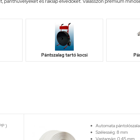
at, pánthüvelyeket és raklap élvédőket. Válasszon prémium minős
Pántszalag tartó kocsi
Pá
PP )
Automata pántolószalag
Szélesség: 8 mm
Vastagság: 0,45 mm