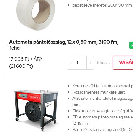
papírcséve mérete: 200/190 mm
Automata pántolószalag, 12 x 0,50 mm, 3100 fm,
K
fehér
17 008 Ft + ÁFA
VÁSÁ
tekercs


(21 600 Ft)
Keret nélküli félautomata asztali
Rozsdamentes munkafelület
Állítható munkafelület magasság
mm
Elektronikus szalagfeszesség állít
PP Automata pántolószalag széle
12-15 mm
Pántoló szalag vastagság: 0,5 - 