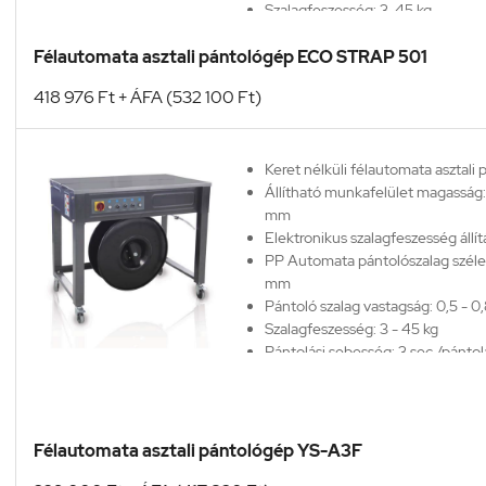
Szalagfeszesség: 3-45 kg
Pántolási sebesség: 10-15 ciklus/
Minimum termék méret: H 80 mm
Félautomata asztali pántológép ECO STRAP 501
mm, M 3 mm.
418 976 Ft + ÁFA (532 100 Ft)
Max. termék tömeg: 25 kg
Gép tömege: 85 kg
Szállítás esetén egyeztetés szüks
E-mail
Keret nélküli félautomata asztali
elérhetőségünk:
ertekesites@pla
Állítható munkafelület magasság
Telefonos segítség:
+36 70 637 9
mm
Elektronikus szalagfeszesség állít
PP Automata pántolószalag széles
mm
Pántoló szalag vastagság: 0,5 - 
Szalagfeszesség: 3 - 45 kg
Pántolási sebesség: 3 sec./pántol
Minimum termék méret: H 80 mm
mm, M 3 mm
Max. termék tömeg: 35 kg
Gép tömege: 80 kg
Félautomata asztali pántológép YS-A3F
Szállítás esetén egyeztetés szüks