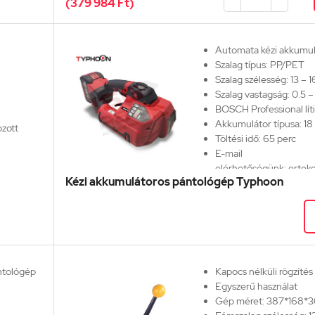
(379 984 Ft)
stopack.hu
171
Automata kézi akkumul
Szalag típus: PP/PET
Szalag szélesség:
13 – 
Szalag vastagság:
0.5 –
BOSCH Professional
lí
Akkumulátor típusa: 1
zott
Töltési idő: 65 perc
E-mail
elérhetőségünk:
ertek
Kézi akkumulátoros pántológép Typhoon
Telefonos segítség:
+3
)
/s
ntológép
Kapocs nélküli rögzítés
Egyszerű használat
Gép méret:
387*168*