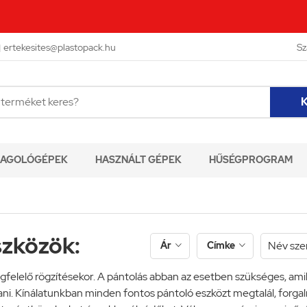

ertekesites@plastopack.hu
Sz
K
AGOLÓGÉPEK
HASZNÁLT GÉPEK
HŰSÉGPROGRAM
szközök:
Ár
Címke


felelő rögzítésekor. A pántolás abban az esetben szükséges, ami
ani. Kínálatunkban minden fontos pántoló eszközt megtalál, forg