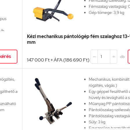
Fémszalag szélesség: 
Fémszalag vastagság:
Gép tömege: 3,9 kg
ípus
A/h
Kézi mechanikus pántológép fém szalaghoz 13-
mm
stopack.hu
171
kérés
db


147 000 Ft + ÁFA (186 690 Ft)
rögzítés,
Mechanikus, kombinált 3
rögzítés, vágás )
gzíthető a
Egy géppel feszíthető a
hüvely és levágható a s
sználható
Műanyag PP pántolósza
 mm
Pántolószalag szélessé
Pántolószalag vastagsá
Súly: 3 kg
Egyszerűen használha