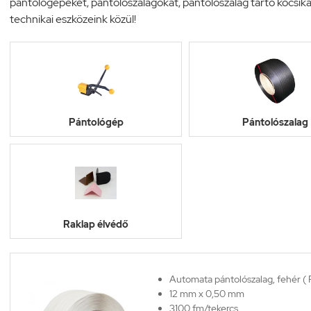
pántológépeket, pántolószalagokat, pántolószalag tartó kocsik
technikai eszközeink közül!
Pántológép
Pántolószalag
Raklap élvédő
Automata pántolószalag, fehér ( 
12 mm x 0,50 mm
3100 fm/tekercs