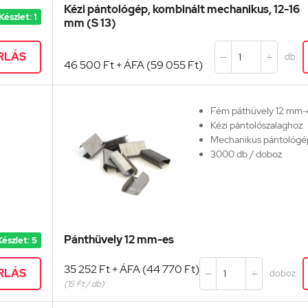
Kézi pántológép, kombinált mechanikus, 12-16
A gép karbantartást n
Készlet: 1
mm (S 13)
Fém pánthüvely szüks
12 és16 mm-es pánthüv
kattintson
IDE
RLÁS
db


46 500 Ft + ÁFA (59 055 Ft)
Fém páthüvely 12 mm-
Kézi pántolószalaghoz
Mechanikus pántológé
3000 db / doboz
Pánthüvely 12 mm-es
Készlet: 5
35 252 Ft + ÁFA (44 770 Ft)
RLÁS
doboz


(15 Ft / db)