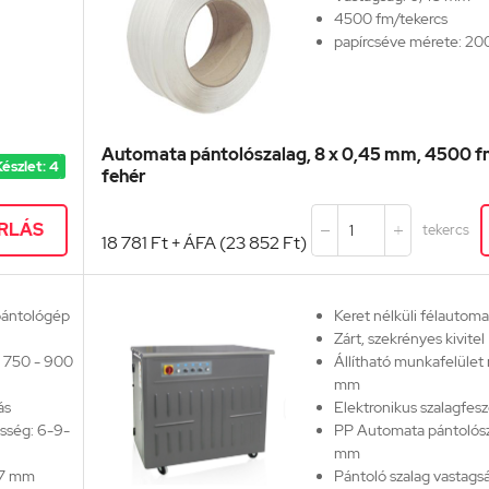
4500 fm/tekercs
papírcséve mérete: 2
Automata pántolószalag, 8 x 0,45 mm, 4500 f
észlet: 4
fehér
RLÁS
tekercs


18 781 Ft + ÁFA (23 852 Ft)
 pántológép
Keret nélküli félautoma
Zárt, szekrényes kivitel
: 750 - 900
Állítható munkafelüle
mm
ás
Elektronikus szalagfesz
sség: 6-9-
PP Automata pántolósza
mm
0,7 mm
Pántoló szalag vastags