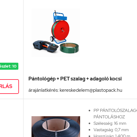
észlet: 10
Pántológép + PET szalag + adagoló kocsi
RLÁS
árajánlatkérés: kereskedelem@plastopack.hu
PP PÁNTOLÓSZALAG
PÁNTOLÁSHOZ
Szélesség: 16 mm
Vastagság: 0,7 mm
Hosszúság: 1.400 m