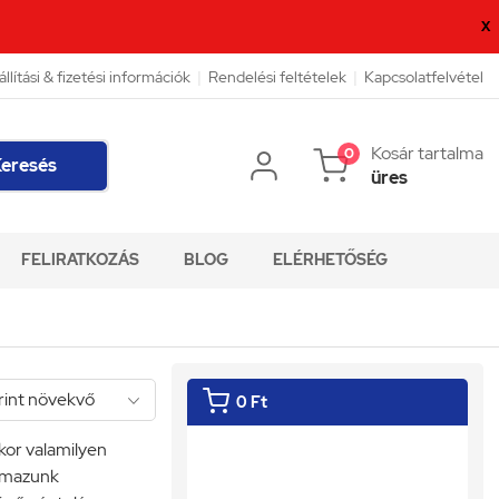
X
állítási & fizetési információk
|
Rendelési feltételek
|
Kapcsolatfelvétel
Kosár tartalma
0
eresés
üres
FELIRATKOZÁS
BLOG
ELÉRHETŐSÉG
0 Ft
kor valamilyen
almazunk