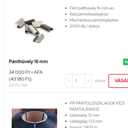
Fém páthüvely 16 mm-es
Kézi pántolószalaghoz
Mechanikus pántológéphez
2000 db / doboz
Pánthüvely 16 mm
K
34 000 Ft + ÁFA
(43 180 Ft)
VÁSÁ
doboz


(22 Ft / db)
PP PÁNTOLÓSZALAGOK KÉZI
PÁNTOLÁSHOZ
szélesség: 12 mm
vastagság: 0,5 mm
hossza: 2400 m