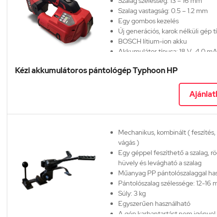
Szalag szélesség:
13 – 16 mm
Szalag vastagság:
0.5 – 1.2 mm
Egy gombos kezelés
Új generációs, karok nélküli gép t
BOSCH lítium-ion akku
Akkumulátor típusa: 18 V–4,0 m
Töltési idő: 65 perc
Kézi akkumulátoros pántológép Typhoon HP
E-mail
elérhetőségünk:
ertekesites@pla
Telefonos segítség:
+36 70 637 9
Ajánlat
Mechanikus, kombinált ( feszítés, 
vágás )
Egy géppel feszíthető a szalag, rö
hüvely és levágható a szalag
Műanyag PP pántolószalaggal ha
Pántolószalag szélessége: 12-16
Súly: 3 kg
Egyszerűen használható
A gép karbantartást nem igényel