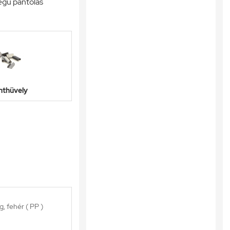
égű pántolás
nthüvely
, fehér ( PP )