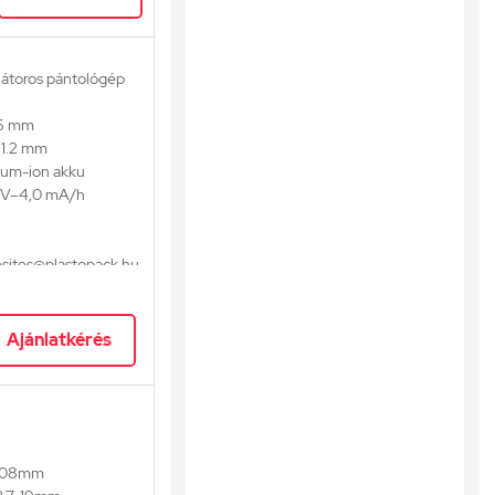
átoros pántológép
16 mm
 1.2 mm
tium-ion akku
8 V–4,0 mA/h
esites@plastopack.hu
6 70 637 9171
Ajánlatkérés
308mm