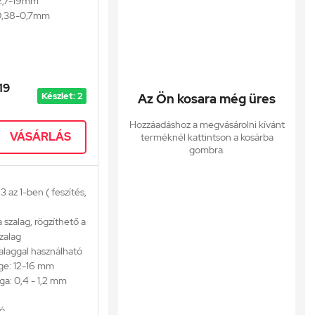
12,7-19mm
0,38-0,7mm
19
Készlet: 2
Az Ön kosara még üres
Hozzáadáshoz a megvásárolni kívánt
VÁSÁRLÁS
terméknél kattintson a kosárba
gombra.
 az 1-ben ( feszítés,
 szalag, rögzíthető a
zalag
laggal használható
ge: 12-16 mm
ga: 0,4 - 1,2 mm
tó