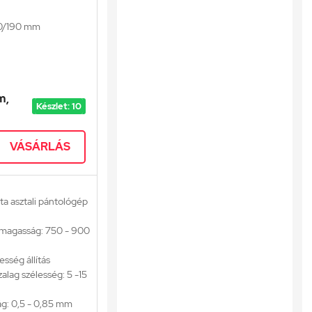
00/190 mm
m,
Készlet: 10
VÁSÁRLÁS
ta asztali pántológép
t magasság: 750 - 900
esség állítás
lag szélesség: 5 -15
ág: 0,5 - 0,85 mm