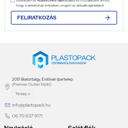
Elolvastam az
Adatkezelési tájékoztatót
és hozzájárulok ahhoz,
hogy a webáruház értesítsen engem az aktuális ajánlatairól.
FELIRATKOZÁS
2051 Biatorbágy, Erdővári Ipartelep
(Premier Outlet fölött)

Térkép »

info@plastopack.hu

06 70 637 9171