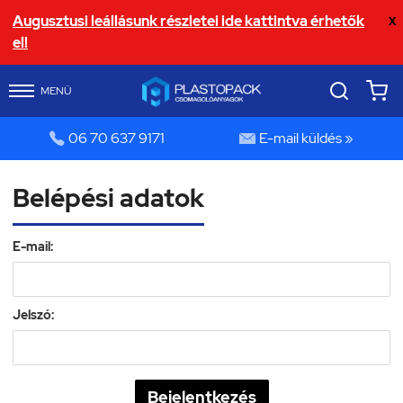
Augusztusi leállásunk részletei ide kattintva érhetők
X
el!
MENÜ


06 70 637 9171
E-mail küldés »
Belépési adatok
E-mail:
Jelszó: