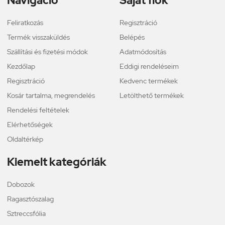
Navigáció
Saját fiók
Feliratkozás
Regisztráció
Termék visszaküldés
Belépés
Szállítási és fizetési módok
Adatmódosítás
Kezdőlap
Eddigi rendeléseim
Regisztráció
Kedvenc termékek
Kosár tartalma, megrendelés
Letölthető termékek
Rendelési feltételek
Elérhetőségek
Oldaltérkép
Kiemelt kategóriák
Dobozok
Ragasztószalag
Sztreccsfólia