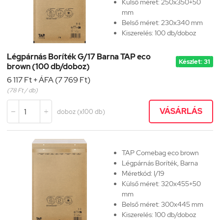
Külső méret: 250x350+50
mm
Belső méret: 230x340 mm
Kiszerelés: 100 db/doboz
Légpárnás Boríték G/17 Barna TAP eco
Készlet: 31
brown (100 db/doboz)
6 117 Ft + ÁFA (7 769 Ft)
(78 Ft / db)
VÁSÁRLÁS
doboz (x100 db)


TAP Comebag eco brown
Légpárnás Boríték, Barna
Méretkód:
I/19
Külső méret: 320x455+50
mm
Belső méret: 300x445 mm
Kiszerelés: 100 db/doboz