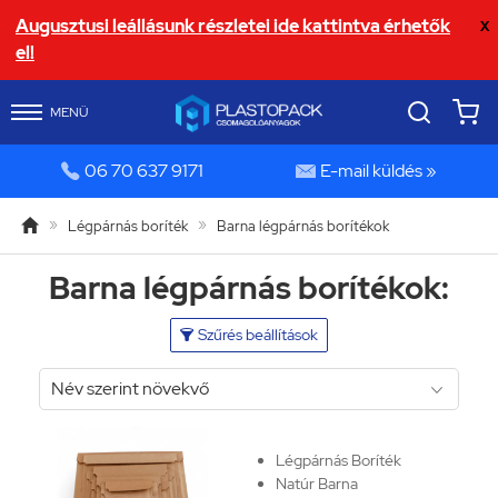
Augusztusi leállásunk részletei ide kattintva érhetők
X
el!
MENÜ


06 70 637 9171
E-mail küldés »

»
»
Légpárnás boríték
Barna légpárnás borítékok
Barna légpárnás borítékok:
Szűrés beállítások

Légpárnás Boríték
Natúr Barna