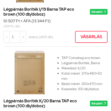
Légpárnás Boríték I/19 Barna TAP eco
Készlet: 7
brown (100 db/doboz)
10 507 Ft + ÁFA (13 344 Ft)
(133 Ft / db)
VÁSÁRLÁS
doboz (x100 db)


TAP Comebag eco brown
Légpárnás Boríték, Barna
Méretkód:
K/20
Külső méret: 370x480+50
mm
Belső méret: 350x470 mm
Kiszerelés: 100 db/doboz
Légpárnás Boríték K/20 Barna TAP eco
Készlet: 7
brown (100 db/doboz)