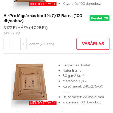
Kiszerelés: 100 db/doboz
KIFUTÓ TERMÉK
AirPro légpárnás boríték C/13 Barna (100
Készlet: 78
db/doboz)
3 172 Ft + ÁFA (4 028 Ft)
(40 Ft / db)
VÁSÁRLÁS
doboz (x100 db)


Légpárnás Boríték
Natúr Barna
80 g/m2 Kraft
Méretkód:
E/15
Külső méret: 240x275+50
mm
Belső méret: 220x265 mm
Kiszerelés: 100 db/doboz
KIFUTÓ TERMÉK