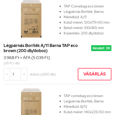
TAP Comebag eco brown
Légpárnás Boríték, Barna
Méretkód:
A/11
Külső méret: 120x175+50 mm
Belső méret: 100x165 mm
Kiszerelés: 200 db/doboz
Légpárnás Boríték A/11 Barna TAP eco
Készlet: 39
brown (200 db/doboz)
3 968 Ft + ÁFA (5 039 Ft)
(25 Ft / db)
VÁSÁRLÁS
doboz (x200 db)


TAP comebag eco brown
Légpárnás Boríték, Barna
Méretkód:
B/12
Külső méret: 140x225+50 mm