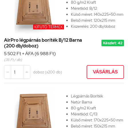
80 g/m2 Kraft
Méretkód:
B/12
Külső méret: 140x225+50 mm
Belső méret: 120x215 mm
Kiszerelés: 200 db/doboz
KIFUTÓ TERMÉK
AirPro légpárnás boríték B/12 Barna
Készlet: 42
(200 db/doboz)
5 502 Ft + ÁFA (6 988 Ft)
(35 Ft / db)
VÁSÁRLÁS
doboz (x200 db)


Légpárnás Boríték
Natúr Barna
80 g/m2 Kraft
Méretkód:
C/13
Külső méret: 170x225+50 mm
Belső méret: 150x215 mm