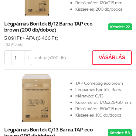
Belső méret: 120x215 mm
Kiszerelés: 200 db/doboz
Légpárnás Boríték B/12 Barna TAP eco
Készlet: 22
brown (200 db/doboz)
5 091 Ft + ÁFA (6 466 Ft)
(32 Ft / db)
VÁSÁRLÁS
doboz (x200 db)


TAP Comebag eco brown
Légpárnás Boríték, Barna
Méretkód:
C/13
Külső méret: 170x225+50 mm
Belső méret: 150x215 mm
Kiszerelés: 100 db/doboz
Légpárnás Boríték C/13 Barna TAP eco
Készlet: 53
brown (100 db/doboz)