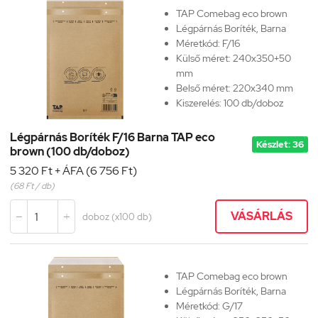
TAP Comebag eco brown
Légpárnás Boríték, Barna
Méretkód:
F/16
Külső méret: 240x350+50
mm
Belső méret: 220x340 mm
Kiszerelés: 100 db/doboz
Légpárnás Boríték F/16 Barna TAP eco
Készlet: 36
brown (100 db/doboz)
5 320 Ft + ÁFA (6 756 Ft)
(68 Ft / db)
VÁSÁRLÁS
doboz (x100 db)


TAP Comebag eco brown
Légpárnás Boríték, Barna
Méretkód:
G/17