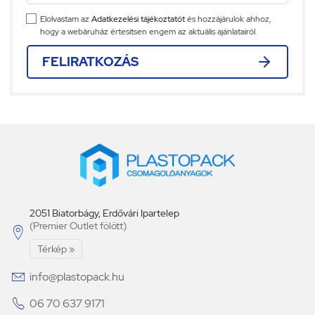
Elolvastam az
Adatkezelési tájékoztatót
és hozzájárulok ahhoz,
hogy a webáruház értesítsen engem az aktuális ajánlatairól.
FELIRATKOZÁS
2051 Biatorbágy, Erdővári Ipartelep
(Premier Outlet fölött)

Térkép »

info@plastopack.hu

06 70 637 9171