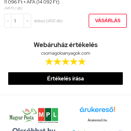
11 096 Ft + ÁFA (14 092 Ft)
(141 Ft / db)
VÁSÁRLÁS
doboz (x100 db)


Webáruház értékelés
csomagoloanyagok.com





Értékelés írása
Árukereső.hu