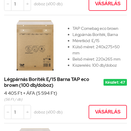
VÁSÁRLÁS
doboz (x100 db)


TAP Comebag eco brown
Légpárnás Boríték, Barna
Méretkód:
E/15
Külső méret: 240x275+50
mm
Belső méret: 220x265 mm
Kiszerelés: 100 db/doboz
Légpárnás Boríték E/15 Barna TAP eco
Készlet: 47
brown (100 db/doboz)
4 405 Ft + ÁFA (5 594 Ft)
(56 Ft / db)
VÁSÁRLÁS
doboz (x100 db)

