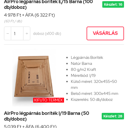
AirPro légpárnás boríték E/15 Barna (100
Készlet: 16
db/doboz)
4 978 Ft + ÁFA (6 322 Ft)
(63 Ft / db)
VÁSÁRLÁS
doboz (x100 db)


Légpárnás Boríték
Natúr Barna
80 g/m2 Kraft
Méretkód: I/19
Külső méret: 320x455+50
mm
Belső méret: 300x445 mm
Kiszerelés: 50 db/doboz
KIFUTÓ TERMÉK
AirPro légpárnás boríték I/19 Barna (50
Készlet: 28
db/doboz)
5 039 Ft + ÁFA (6 400 Ft)