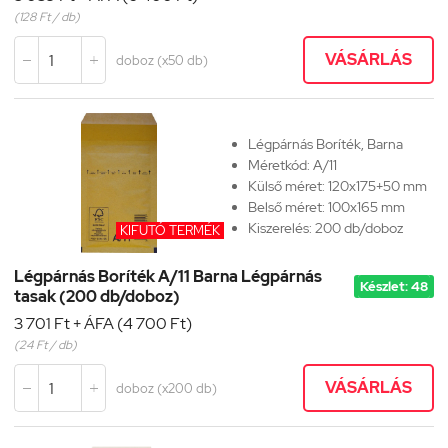
(128 Ft / db)
VÁSÁRLÁS
doboz (x50 db)


Légpárnás Boríték, Barna
Méretkód:
A/11
Külső méret: 120x175+50 mm
Belső méret: 100x165 mm
Kiszerelés: 200 db/doboz
KIFUTÓ TERMÉK
Légpárnás Boríték A/11 Barna Légpárnás
Készlet: 48
tasak (200 db/doboz)
3 701 Ft + ÁFA (4 700 Ft)
(24 Ft / db)
VÁSÁRLÁS
doboz (x200 db)

