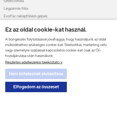
Sztreccsfólia
Légpárnás fólia
EvoPac raklapfóliázó gépek
Egyéb raklapfóliázó gépek
Ez az oldal cookie-kat használ.
Csomagológépek
Pántolástechnika
A böngészés folytatásával jóváhagyja, hogy használjunk az oldal
működéséhez szükséges cookie-kat. Statisztikai, marketing célú
Térkitöltő
vagy személyre szabással kapcsolatos cookie-kat csak az Ön
Légpárnás borítékok
hozzájárulása után használunk.
Részletes adatkezelési tájékoztató »
Nem kötelezőek elutasítása
Plastopack Kft.
ÁSZF
Elfogadom az összeset
Adatkezelési tájékoztató