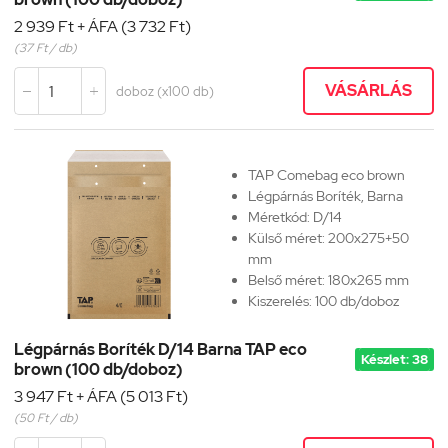
2 939 Ft + ÁFA (3 732 Ft)
(37 Ft / db)
VÁSÁRLÁS
doboz (x100 db)


TAP Comebag eco brown
Légpárnás Boríték, Barna
Méretkód:
D/14
Külső méret: 200x275+50
mm
Belső méret: 180x265 mm
Kiszerelés: 100 db/doboz
Légpárnás Boríték D/14 Barna TAP eco
Készlet: 38
brown (100 db/doboz)
3 947 Ft + ÁFA (5 013 Ft)
(50 Ft / db)