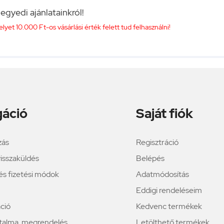
 egyedi ajánlatainkról!
et 10.000 Ft-os vásárlási érték felett tud felhasználni!
gáció
Saját fiók
zás
Regisztráció
isszaküldés
Belépés
i és fizetési módok
Adatmódosítás
Eddigi rendeléseim
ció
Kedvenc termékek
rtalma, megrendelés
Letölthető termékek