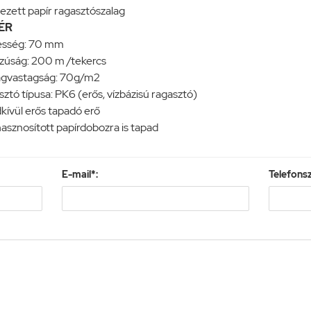
ezett papír ragasztószalag
ÉR
esség: 70 mm
zúság: 200 m /tekercs
gvastagság: 70g/m2
ztó típusa: PK6 (erős, vízbázisú ragasztó)
kívül erős tapadó erő
asznosított papírdobozra is tapad
E-mail*:
Telefons