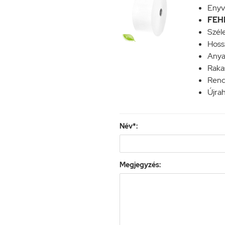
Enyv
FEH
Szél
Hoss
Anya
Rakas
Rend
Újrah
Név*:
Megjegyzés: