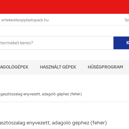

ertekesites@plastopack.hu
Sz
K
AGOLÓGÉPEK
HASZNÁLT GÉPEK
HŰSÉGPROGRAM
agasztószalag enyvezett, adagoló géphez (fehér)
asztószalag enyvezett, adagoló géphez (fehér)