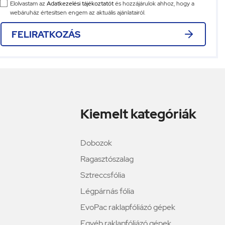
Elolvastam az
Adatkezelési tájékoztatót
és hozzájárulok ahhoz, hogy a
webáruház értesítsen engem az aktuális ajánlatairól.
FELIRATKOZÁS
Kiemelt kategóriák
Dobozok
Ragasztószalag
Sztreccsfólia
Légpárnás fólia
EvoPac raklapfóliázó gépek
Egyéb raklapfóliázó gépek