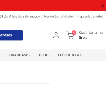
X
állítási & fizetési információk
|
Rendelési feltételek
|
Kapcsolatfelvétel
Kosár tartalma
0
eresés
üres
FELIRATKOZÁS
BLOG
ELÉRHETŐSÉG