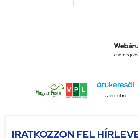
Webáru
csomagolo
Árukereső.hu
IRATKOZZON FEL HÍRLEV