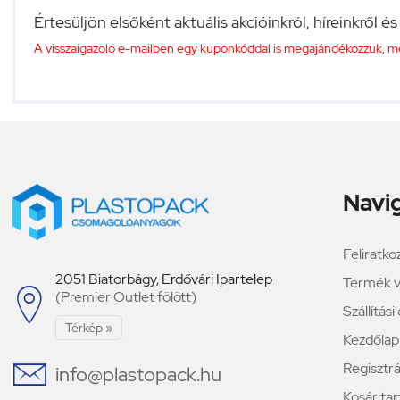
Értesüljön elsőként aktuális akcióinkról, híreinkről és
A visszaigazoló e-mailben egy kuponkóddal is megajándékozzuk, mely
Navi
Feliratko
2051 Biatorbágy, Erdővári Ipartelep
Termék v

(Premier Outlet fölött)
Szállítás
Térkép »
Kezdőlap

Regisztrá
info@plastopack.hu
Kosár ta