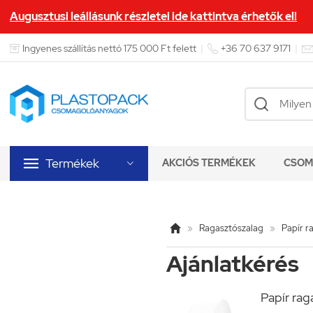
Augusztusi leállásunk részletei ide kattintva érhetők el!


Ingyenes szállítás nettó 175 000 Ft felett
|
+36 70 637 9171
|

Termékek
AKCIÓS TERMÉKEK
CSOM


»
Ragasztószalag
»
Papír r
Ajánlatkérés
Papír rag