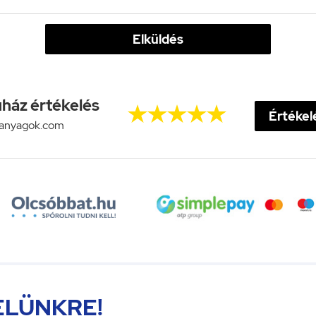
Elküldés
ház értékelés





Értékelé
anyagok.com
ELÜNKRE!