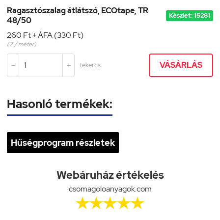
Ragasztószalag átlátszó, ECOtape, TR
Készlet: 15281
48/50
260 Ft + ÁFA (330 Ft)
(7 / méter)
VÁSÁRLÁS
tekercs


Hasonló termékek:
Hűségprogram részletek
Webáruház értékelés
csomagoloanyagok.com




