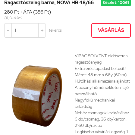
Ragasztószalag barna, NOVA HB 48/66
Készlet: 10061
280 Ft + ÁFA (356 Ft)
(6 / méter)
VÁSÁRLÁS
tekercs


VIBAC SOLVENT
oldószeres
ragasztóanyag
Extra erős tapadást biztosít !
Méret: 48 mm x 66y (60 m)
Hűtőházi alkalmazásra ajánlott
Alacsony hőmérsékleten is jól
használható
Nagyfokú mechanikai
szilárdság
Nehéz csomagok lezárásához
6 db/csomag, 36 db/karton,
2160 db/raklap
Legkisebb vásárlási egység: 1