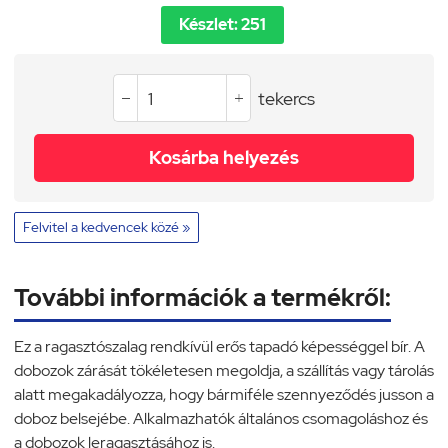
Készlet: 251
tekercs


Kosárba helyezés
Felvitel a kedvencek közé »
További információk a termékről:
Ez a ragasztószalag rendkívül erős tapadó képességgel bír. A
dobozok zárását tökéletesen megoldja, a szállítás vagy tárolás
alatt megakadályozza, hogy bármiféle szennyeződés jusson a
doboz belsejébe. Alkalmazhatók általános csomagoláshoz és
a dobozok leragasztásához is.