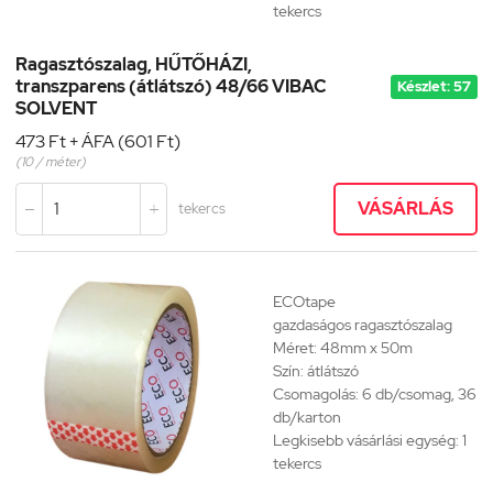
tekercs
Ragasztószalag, HŰTŐHÁZI,
transzparens (átlátszó) 48/66 VIBAC
Készlet: 57
SOLVENT
473 Ft + ÁFA (601 Ft)
(10 / méter)
VÁSÁRLÁS
tekercs


ECOtape
gazdaságos
ragasztószalag
Méret: 48mm x 50m
Szín: átlátszó
Csomagolás: 6 db/csomag, 36
db/karton
Legkisebb vásárlási egység: 1
tekercs