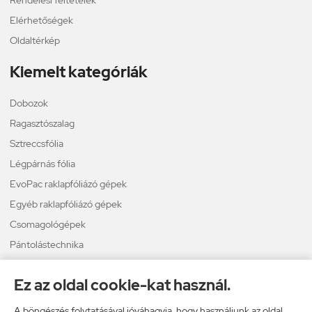
Elérhetőségek
Oldaltérkép
Kiemelt kategóriák
Dobozok
Ragasztószalag
Sztreccsfólia
Légpárnás fólia
EvoPac raklapfóliázó gépek
Egyéb raklapfóliázó gépek
Csomagológépek
Pántolástechnika
Térkitöltő
Ez az oldal cookie-kat használ.
Légpárnás borítékok
A böngészés folytatásával jóváhagyja, hogy használjunk az oldal