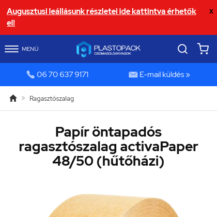
Augusztusi leállásunk részletei ide kattintva érhetők
X
el!
MENÜ


06 70 637 9171
E-mail küldés »

»
Ragasztószalag
Papír öntapadós
ragasztószalag activaPaper
48/50 (hűtőházi)