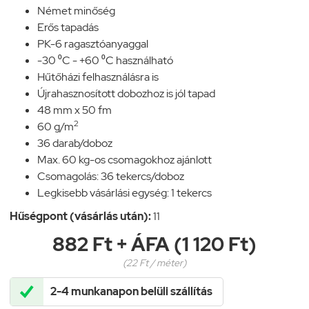
Német minőség
Erős tapadás
PK-6 ragasztóanyaggal
-30 ⁰C - +60 ⁰C használható
Hűtőházi felhasználásra is
Újrahasznosított dobozhoz is jól tapad
48 mm x 50 fm
2
60 g/m
36 darab/doboz
Max. 60 kg-os csomagokhoz ajánlott
Csomagolás: 36 tekercs/doboz
Legkisebb vásárlási egység: 1 tekercs
Hűségpont (vásárlás után):
11
882 Ft + ÁFA (1 120 Ft)
(22 Ft / méter)

2-4 munkanapon belüli szállítás