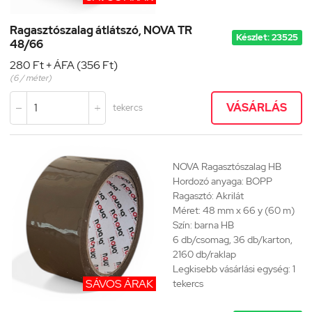
Ragasztószalag átlátszó, NOVA TR
Készlet: 23525
48/66
280 Ft + ÁFA (356 Ft)
(6 / méter)
VÁSÁRLÁS
tekercs


NOVA Ragasztószalag HB
Hordozó anyaga: BOPP
Ragasztó: Akrilát
Méret: 48 mm x 66 y (60 m)
Szín: barna HB
6 db/csomag, 36 db/karton,
2160 db/raklap
Legkisebb vásárlási egység: 1
SÁVOS ÁRAK
tekercs