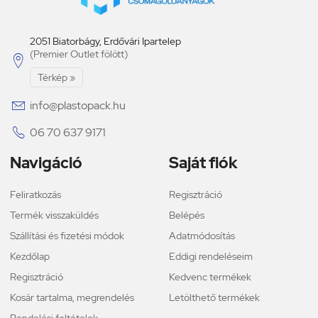
2051 Biatorbágy, Erdővári Ipartelep
(Premier Outlet fölött)

Térkép »

info@plastopack.hu

06 70 637 9171
Navigáció
Saját fiók
Feliratkozás
Regisztráció
Termék visszaküldés
Belépés
Szállítási és fizetési módok
Adatmódosítás
Kezdőlap
Eddigi rendeléseim
Regisztráció
Kedvenc termékek
Kosár tartalma, megrendelés
Letölthető termékek
Rendelési feltételek