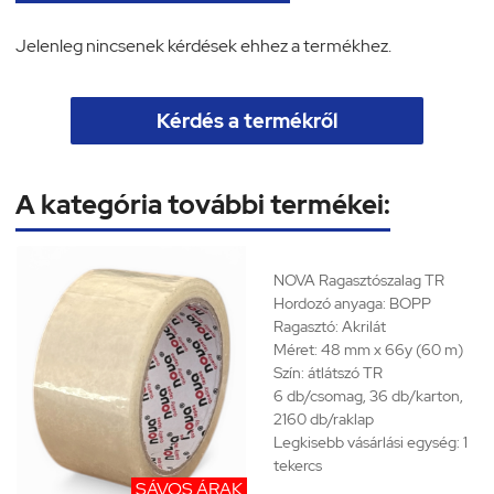
Jelenleg nincsenek kérdések ehhez a termékhez.
Kérdés a termékről
A kategória további termékei:
NOVA Ragasztószalag
TR
Hordozó anyaga: BOPP
Ragasztó: Akrilát
Méret: 48 mm x 66y (60 m)
Szín: átlátszó TR
6 db/csomag, 36 db/karton,
2160 db/raklap
Legkisebb vásárlási egység: 1
tekercs
SÁVOS ÁRAK