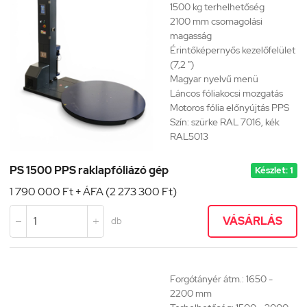
1500 kg terhelhetőség
2100 mm csomagolási
magasság
Érintőképernyős kezelőfelület
(7,2 ")
Magyar nyelvű menü
Láncos fóliakocsi mozgatás
Motoros fólia előnyújtás PPS
Szín: szürke RAL 7016, kék
RAL5013
PS 1500 PPS raklapfóliázó gép
Készlet: 1
1 790 000 Ft + ÁFA (2 273 300 Ft)
VÁSÁRLÁS
db


Forgótányér átm.: 1650 -
2200 mm