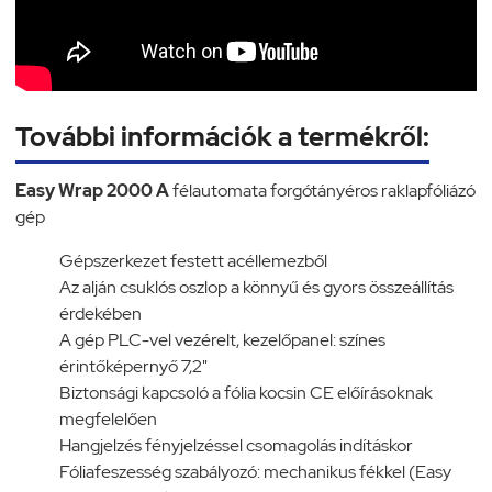
További információk a termékről:
Easy Wrap 2000 A
félautomata forgótányéros raklapfóliázó
gép
Gépszerkezet festett acéllemezből
Az alján csuklós oszlop a könnyű és gyors összeállítás
érdekében
A gép PLC-vel vezérelt, kezelőpanel: színes
érintőképernyő 7,2"
Biztonsági kapcsoló a fólia kocsin CE előírásoknak
megfelelően
Hangjelzés fényjelzéssel csomagolás indításkor
Fóliafeszesség szabályozó: mechanikus fékkel (Easy