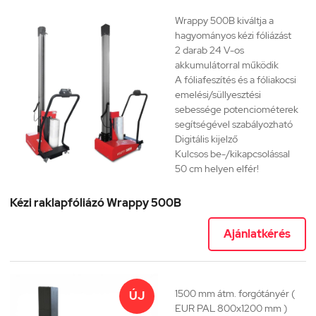
Wrappy 500B
kiváltja a
hagyományos kézi fóliázást
2 darab 24 V-os
akkumulátorral működik
A fóliafeszítés és a fóliakocsi
emelési/süllyesztési
sebessége potenciométerek
segítségével szabályozható
Digitális kijelző
Kulcsos be-/kikapcsolással
50 cm helyen elfér!
Kézi raklapfóliázó Wrappy 500B
Ajánlatkérés
1500 mm átm. forgótányér (
ÚJ
EUR PAL 800x1200 mm )