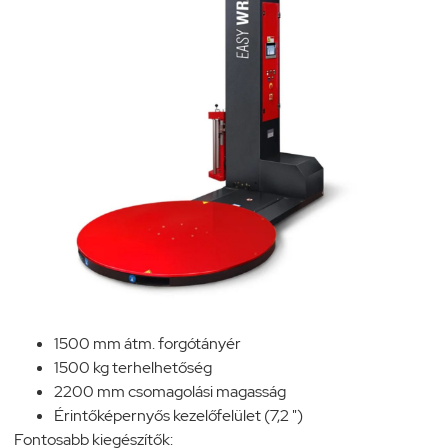
1500 mm átm. forgótányér
1500 kg terhelhetőség
2200 mm csomagolási magasság
Érintőképernyős kezelőfelület (7,2 ")
Fontosabb kiegészítők: