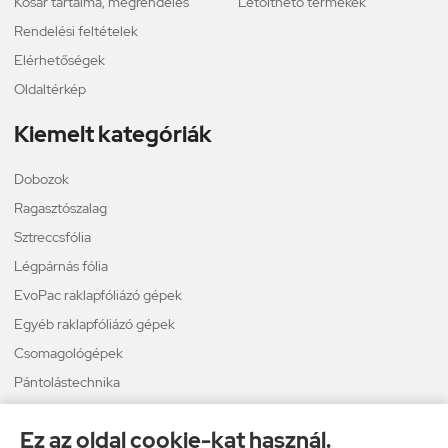
Kosár tartalma, megrendelés
Letölthető termékek
Rendelési feltételek
Elérhetőségek
Oldaltérkép
Kiemelt kategóriák
Dobozok
Ragasztószalag
Sztreccsfólia
Légpárnás fólia
EvoPac raklapfóliázó gépek
Egyéb raklapfóliázó gépek
Csomagológépek
Pántolástechnika
Térkitöltő
Ez az oldal cookie-kat használ.
Légpárnás borítékok