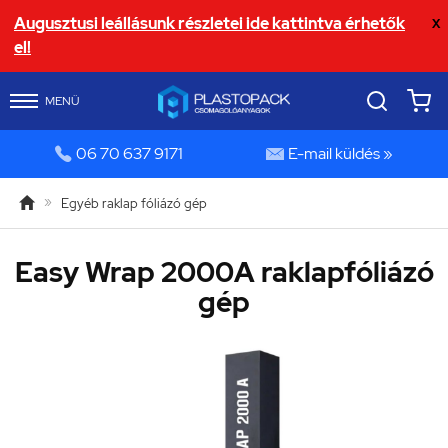
Augusztusi leállásunk részletei ide kattintva érhetők
X
el!
MENÜ


06 70 637 9171
E-mail küldés »

»
Egyéb raklap fóliázó gép
Easy Wrap 2000A raklapfóliázó
gép