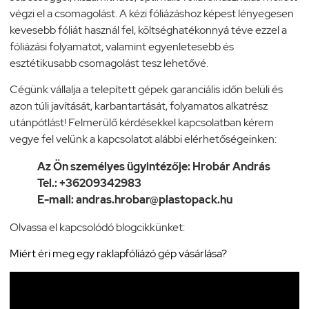
végzi el a csomagolást. A kézi fóliázáshoz képest lényegesen
kevesebb fóliát használ fel, költséghatékonnyá téve ezzel a
fóliázási folyamatot, valamint egyenletesebb és
esztétikusabb csomagolást tesz lehetővé.
Cégünk vállalja a telepített gépek garanciális időn belüli és
azon túli javítását, karbantartását, folyamatos alkatrész
utánpótlást! Felmerülő kérdésekkel kapcsolatban kérem
vegye fel velünk a kapcsolatot alábbi elérhetőségeinken:
Az Ön személyes ügyintézője: Hrobár András
Tel.: +36209342983
E-mail: andras.hrobar@plastopack.hu
Olvassa el kapcsolódó blogcikkünket:
Miért éri meg egy raklapfóliázó gép vásárlása?