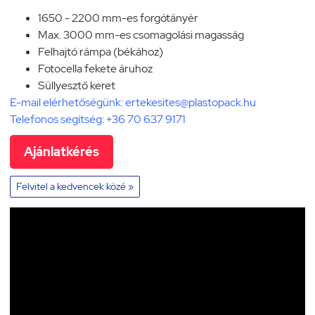
1650 - 2200 mm-es forgótányér
Max. 3000 mm-es csomagolási magasság
Felhajtó rámpa (békához)
Fotocella fekete áruhoz
Süllyesztő keret
E-mail elérhetőségünk:
ertekesites@plastopack.hu
Telefonos segítség:
+36 70 637 9171
Ajánlatkérés
Felvitel a kedvencek közé »