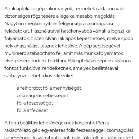
A raklapfóliázó gép rakományok, termékek raklapon való
biztonságos rögzítésére a legalkalmasabb megoldás.
Nagyban megkönnyíti és felgyorsítja a csomagolási
feladatokat. Használatával hatékonyabbá válnak a logisztikai
folyamatok, hiszen olyan raklapok képezhetőek, melyek jobb
helykihasználást tesznek lehetővé. A gép segítségével
munkaerő szabadítható fel, amit más munkafolyamatok
elvégzésére tudunk fordítani. Raklapfóliázó gépeink számos
fontos funkcióval rendelkeznek, amelyek beállításával
szabályozni lehet a következőket:
a felhordott fólia mennyiségét,
csomagolás sebességét
fólia feszességét
fólia átfedését
A fenti beállítási lehetőségeknek köszönhetően a
raklapfóliázó gép egyenletes fólia feszességgel, csomagolási
sebességgel, kiszámítható, optimális fóliafelhasználás mellett