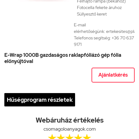
Felhajtó rámpa (békához)
Fotocella fekete áruhoz
Süllyesztő keret
E-mail
elérhetőségünk:
ertekesites@plas
Telefonos segítség:
+36 70 637
9171
E-Wrap 1000B gazdaságos raklapfóliázó gép fólia
előnyújtóval
Ajánlatkérés
Hűségprogram részletek
Webáruház értékelés
csomagoloanyagok.com




