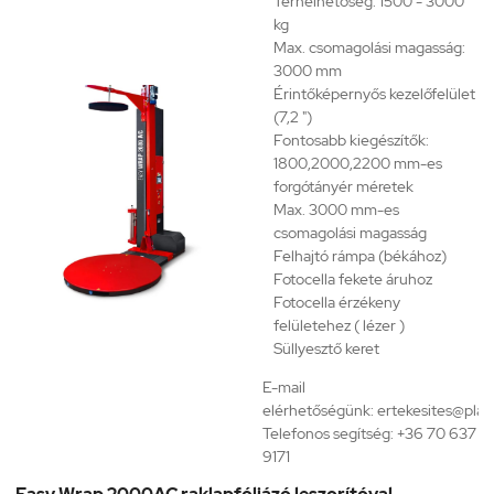
Terhelhetőség: 1500 - 3000
kg
Max. csomagolási magasság:
3000 mm
Érintőképernyős kezelőfelület
(7,2 ")
Fontosabb kiegészítők:
1800,2000,2200 mm-es
forgótányér méretek
Max. 3000 mm-es
csomagolási magasság
Felhajtó rámpa (békához)
Fotocella fekete áruhoz
Fotocella érzékeny
felületehez ( lézer )
Süllyesztő keret
E-mail
elérhetőségünk:
ertekesites@plas
Telefonos segítség:
+36 70 637
9171