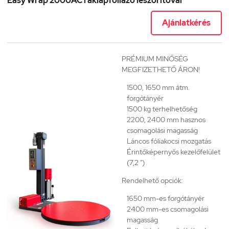
Easy Wrap 2000AC raklapfóliázó leszorítóval
Ajánlatkérés
PRÉMIUM MINŐSÉG
MEGFIZETHETŐ ÁRON!
1500, 1650 mm átm.
forgótányér
1500 kg terhelhetőség
2200, 2400 mm hasznos
csomagolási magasság
Láncos fóliakocsi mozgatás
Érintőképernyős kezelőfelület
(7,2 ")
Rendelhető opciók:
1650 mm-es forgótányér
2400 mm-es csomagolási
magasság