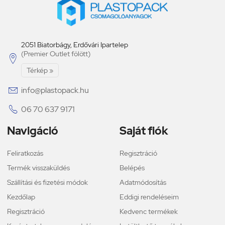
2051 Biatorbágy, Erdővári Ipartelep
(Premier Outlet fölött)

Térkép »

info@plastopack.hu

06 70 637 9171
Navigáció
Saját fiók
Feliratkozás
Regisztráció
Termék visszaküldés
Belépés
Szállítási és fizetési módok
Adatmódosítás
Kezdőlap
Eddigi rendeléseim
Regisztráció
Kedvenc termékek