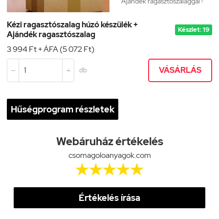
Ajándék ragasztószalaggal !
Kézi ragasztószalag húzó készülék +
Készlet: 19
Ajándék ragasztószalag
3 994 Ft + ÁFA (5 072 Ft)
VÁSÁRLÁS
db


Hűségprogram részletek
Webáruház értékelés
csomagoloanyagok.com





Értékelés írása