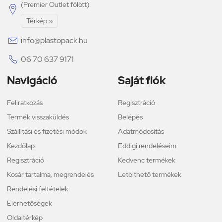
(Premier Outlet fölött)

Térkép »

info@plastopack.hu

06 70 637 9171
Navigáció
Saját fiók
Feliratkozás
Regisztráció
Termék visszaküldés
Belépés
Szállítási és fizetési módok
Adatmódosítás
Kezdőlap
Eddigi rendeléseim
Regisztráció
Kedvenc termékek
Kosár tartalma, megrendelés
Letölthető termékek
Rendelési feltételek
Elérhetőségek
Oldaltérkép