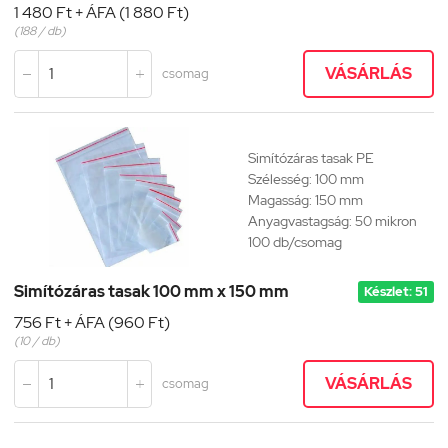
1 480 Ft + ÁFA (1 880 Ft)
(188 / db)
VÁSÁRLÁS
csomag


Simítózáras tasak PE
Szélesség: 100 mm
Magasság: 150 mm
Anyagvastagság: 50 mikron
100 db/csomag
Simítózáras tasak 100 mm x 150 mm
Készlet: 51
756 Ft + ÁFA (960 Ft)
(10 / db)
VÁSÁRLÁS
csomag

