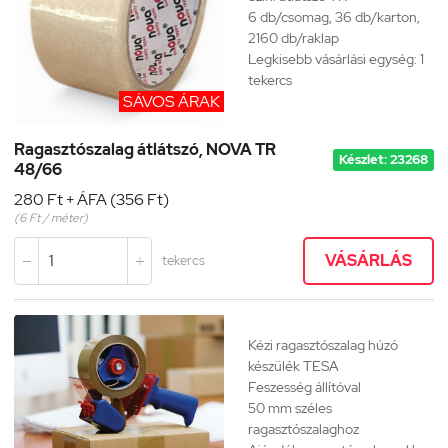
6 db/csomag, 36 db/karton,
2160 db/raklap
Legkisebb vásárlási egység: 1
tekercs
SÁVOS ÁRAK
Ragasztószalag átlátszó, NOVA TR
Készlet: 23268
48/66
280 Ft + ÁFA (356 Ft)
(6 Ft / méter)
VÁSÁRLÁS
tekercs


Kézi ragasztószalag húzó
készülék
TESA
Feszesség állítóval
50 mm széles
ragasztószalaghoz