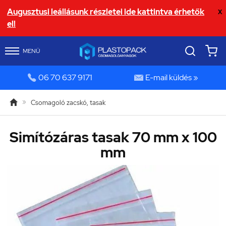
Augusztusi leállásunk részletei ide kattintva érhetők
X
el!
MENÜ


06 70 637 9171
E-mail küldés »

»
Csomagoló zacskó, tasak
Simítózáras tasak 70 mm x 100
mm