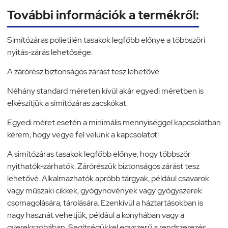
További információk a termékről:
Simítózáras polietilén tasakok legfőbb előnye a többszöri
nyitás-zárás lehetősége.
A zárórész biztonságos zárást tesz lehetővé.
Néhány standard méreten kívül akár egyedi méretben is
elkészítjük a simítózáras zacskókat.
Egyedi méret esetén a minimális mennyiséggel kapcsolatban
kérem, hogy vegye fel velünk a kapcsolatot!
A simítózáras tasakok legfőbb előnye, hogy többször
nyithatók-zárhatók. Zárórészük biztonságos zárást tesz
lehetővé. Alkalmazhatók apróbb tárgyak, például csavarok
vagy műszaki cikkek, gyógynövények vagy gyógyszerek
csomagolására, tárolására. Ezenkívül a háztartásokban is
nagy hasznát vehetjük, például a konyhában vagy a
gyerekszobában. Segítségükkel egyszerű a rendszerezés.