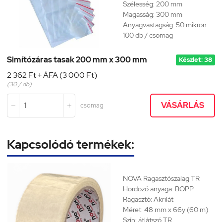
Szélesség: 200 mm
Magasság: 300 mm
Anyagvastagság: 50 mikron
100 db / csomag
Simítózáras tasak 200 mm x 300 mm
Készlet: 38
2 362 Ft + ÁFA (3 000 Ft)
(30 / db)
VÁSÁRLÁS
csomag


Kapcsolódó termékek:
NOVA Ragasztószalag
TR
Hordozó anyaga: BOPP
Ragasztó: Akrilát
Méret: 48 mm x 66y (60 m)
Szín: átlátszó TR