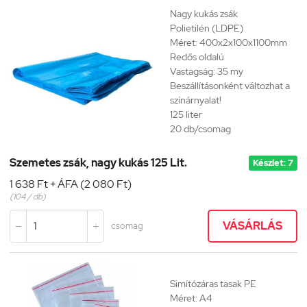
Nagy kukás zsák
Polietilén (LDPE)
Méret: 400x2x100x1100mm
Redős oldalú
Vastagság: 35 my
Beszállításonként változhat a
színárnyalat!
125 liter
20 db/csomag
Szemetes zsák, nagy kukás 125 Lit.
Készlet: 7
1 638 Ft + ÁFA (2 080 Ft)
(104 / db)
VÁSÁRLÁS
csomag


Simítózáras tasak PE
Méret: A4