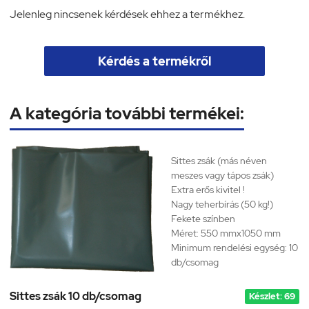
Jelenleg nincsenek kérdések ehhez a termékhez.
Kérdés a termékről
A kategória további termékei:
Sittes zsák (más néven
meszes vagy tápos zsák)
Extra erős kivitel !
Nagy teherbírás (50 kg!)
Fekete színben
Méret: 550 mmx1050 mm
Minimum rendelési egység:
10
db/csomag
Sittes zsák 10 db/csomag
Készlet: 69