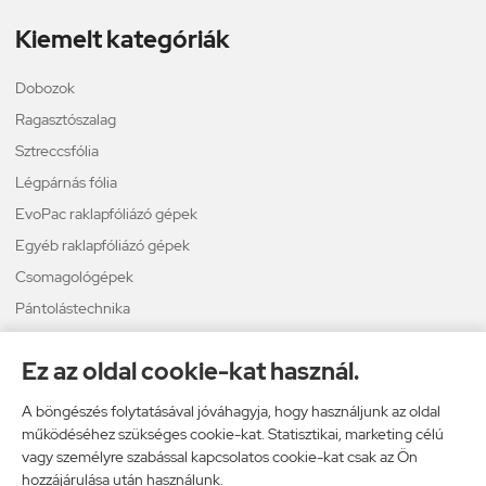
Kiemelt kategóriák
Dobozok
Ragasztószalag
Sztreccsfólia
Légpárnás fólia
EvoPac raklapfóliázó gépek
Egyéb raklapfóliázó gépek
Csomagológépek
Pántolástechnika
Térkitöltő
Ez az oldal cookie-kat használ.
Légpárnás borítékok
A böngészés folytatásával jóváhagyja, hogy használjunk az oldal
működéséhez szükséges cookie-kat. Statisztikai, marketing célú
Plastopack Kft.
vagy személyre szabással kapcsolatos cookie-kat csak az Ön
hozzájárulása után használunk.