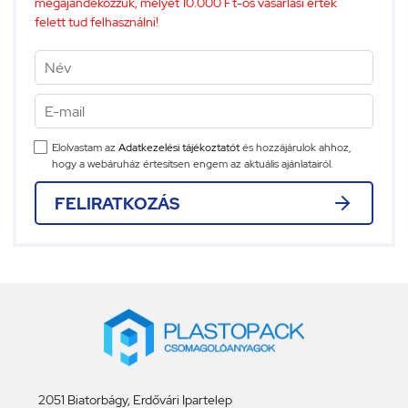
megajándékozzuk, melyet 10.000 Ft-os vásárlási érték
felett tud felhasználni!
Elolvastam az
Adatkezelési tájékoztatót
és hozzájárulok ahhoz,
hogy a webáruház értesítsen engem az aktuális ajánlatairól.
FELIRATKOZÁS
2051 Biatorbágy, Erdővári Ipartelep