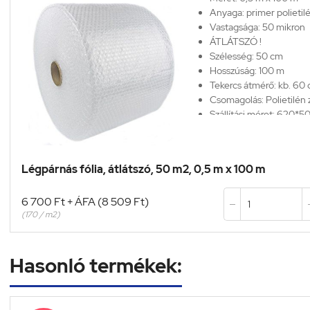
Anyaga: primer polietil
Vastagsága:
50 mikron
ÁTLÁTSZÓ !
Szélesség: 50 cm
Hosszúság: 100 m
Tekercs átmérő: kb. 60
Csomagolás: Polietilén
Szállítási méret: 620*
Légpárnás fólia, átlátszó, 50 m2, 0,5 m x 100 m
6 700 Ft + ÁFA (8 509 Ft)

(170 / m2)
Hasonló termékek: