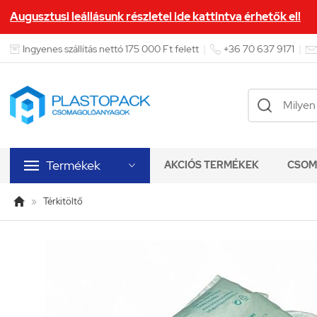
Augusztusi leállásunk részletei ide kattintva érhetők el!


Ingyenes szállítás nettó 175 000 Ft felett
|
+36 70 637 9171
|

Termékek
AKCIÓS TERMÉKEK
CSOM


»
Térkitöltő