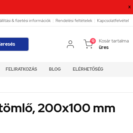
X
állítási & fizetési információk
|
Rendelési feltételek
|
Kapcsolatfelvétel
Kosár tartalma
0
eresés
üres
FELIRATKOZÁS
BLOG
ELÉRHETŐSÉG
a tömlő, 200x100 mm