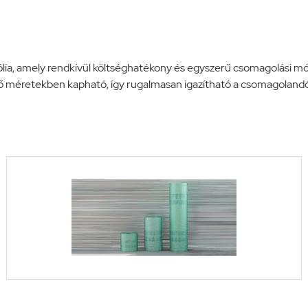
ő fólia, amely rendkívül költséghatékony és egyszerű csomagolási m
ő méretekben kapható, így rugalmasan igazítható a csomagoland