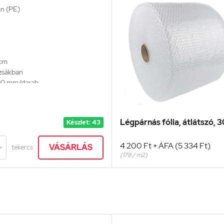
én (PE)
 cm
 zsákban
500 mm/darab
Légpárnás fólia, átlátszó, 
Készlet: 43
4 200 Ft + ÁFA (5 334 Ft)
VÁSÁRLÁS
tekercs

(178 / m2)