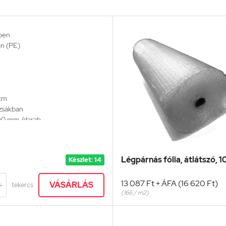
sben
én (PE)
 cm
 zsákban
190 mm /darab
Légpárnás fólia, átlátszó, 1
Készlet: 14
13 087 Ft + ÁFA (16 620 Ft)
VÁSÁRLÁS
tekercs

(166 / m2)