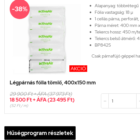
Alapanyag: többréteg
-38%
Fólia vastagság: 18 µ
1 cellás párna, perforál
Párna méret: 400 mm 
Tekercs hossz: 450 m/t
Tekercs belső átmérő:
BP8425
Csak párnafújó géppel ha
Gép:
BP4000
AKCIÓ
Légpárnás fólia tömlő, 400x150 mm
29 900 Ft + ÁFA (37 973 Ft)
18 500 Ft + ÁFA (23 495 Ft)

(52 Ft / m)
Hűségprogram részletek