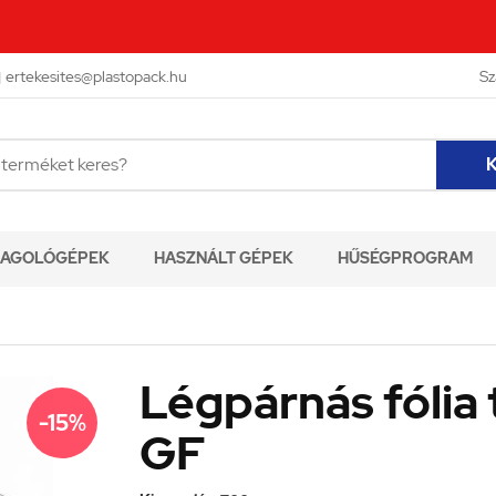

ertekesites@plastopack.hu
Sz
K
AGOLÓGÉPEK
HASZNÁLT GÉPEK
HŰSÉGPROGRAM
Légpárnás fóli
-15%
GF