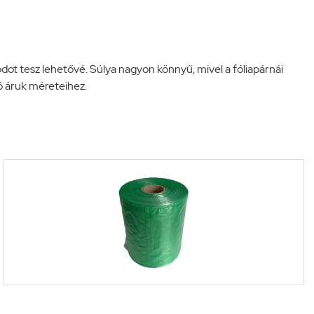
ódot tesz lehetővé. Súlya nagyon könnyű, mivel a fóliapárnái
ó áruk méreteihez.