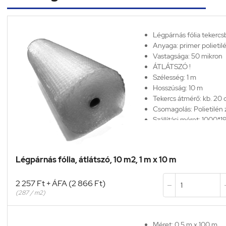
Légpárnás fólia tekerc
Anyaga: primer polietil
Vastagsága:
50 mikron
ÁTLÁTSZÓ !
Szélesség: 1 m
Hosszúság: 10 m
Tekercs átmérő: kb. 20
Csomagolás: Polietilén
Szállítási méret: 1000*
Légpárnás fólia, átlátszó, 10 m2, 1 m x 10 m
2 257 Ft + ÁFA (2 866 Ft)

(287 / m2)
Méret: 0,5 m x 100 m