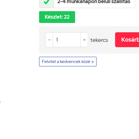

2-4 munkanapon belüli szállítás
Készlet: 22
Kosárb
tekercs


Felvitel a kedvencek közé »
: