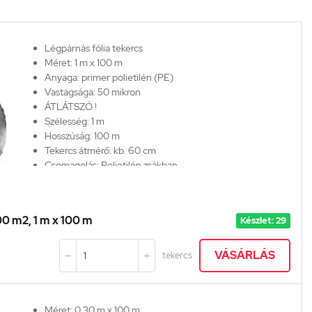
Légpárnás fólia tekercs
Méret: 1 m x 100 m
Anyaga: primer polietilén (PE)
Vastagsága:
50 mikron
ÁTLÁTSZÓ !
Szélesség: 1 m
Hosszúság: 100 m
Tekercs átmérő: kb. 60 cm
Csomagolás: Polietilén zsákban
Szállítási méret: 1000*600 mm /darab
00 m2, 1 m x 100 m
Készlet: 29
VÁSÁRLÁS
tekercs


Méret: 0,30 m x 100 m