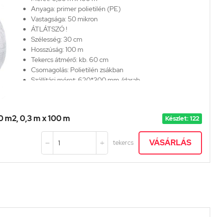
Anyaga: primer polietilén (PE)
Vastagsága:
50 mikron
ÁTLÁTSZÓ !
Szélesség: 30 cm
Hosszúság: 100 m
Tekercs átmérő: kb. 60 cm
Csomagolás: Polietilén zsákban
Szállítási méret: 620*300 mm /darab
30 m2, 0,3 m x 100 m
Készlet: 122
VÁSÁRLÁS
tekercs

