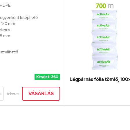
ű HDPE
t, egyenként letéphető
x 150 mm
ekercs
 48 mm
sználható!
Készlet: 360
Légpárnás fólia tömlő, 1
VÁSÁRLÁS
tekercs
