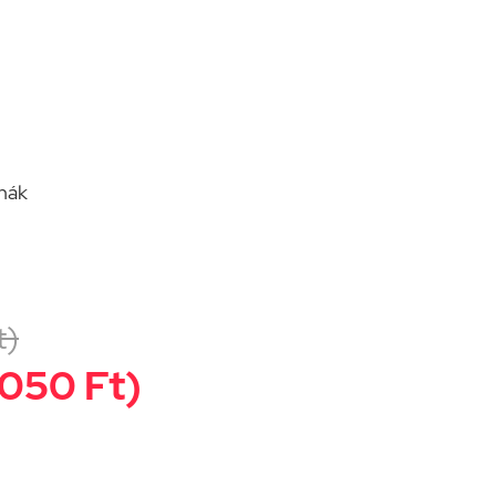
rnák
t)
 050 Ft)