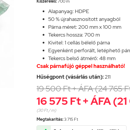
Kiszerelés:
700 m
Alapanyag: HDPE
50 % újrahasznosított anyagból
Párna méret: 200 mm x 100 mm
Tekercs hossza: 700 m
Kivitel: 1 cellás bélelő párna
Egyenként perforált, letéphető pá
Tekercs belső átmérő: 48 mm
Csak párnafújó géppel használható!
Hűségpont (vásárlás után):
211
19 500 Ft + ÁFA (24 765 F
16 575 Ft + ÁFA (21
(30 Ft / m)
Megtakarítás:
3 715 Ft