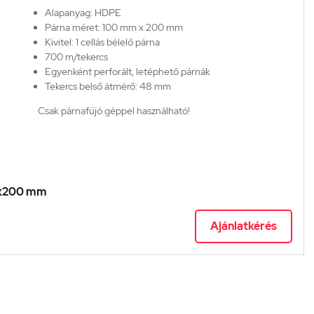
Alapanyag: HDPE
Párna méret: 100 mm x 200 mm
Kivitel: 1 cellás bélelő párna
700 m/tekercs
Egyenként perforált, letéphető párnák
Tekercs belső átmérő: 48 mm
Csak párnafújó géppel használható!
00x200 mm
Ajánlatkérés