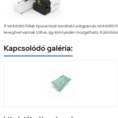
A térkitöltő fóliák típusai közé sorolható a légpárnás térkitölt
levegővel vannak töltve, így könnyedén mozgatható. Különböz
Kapcsolódó galéria: