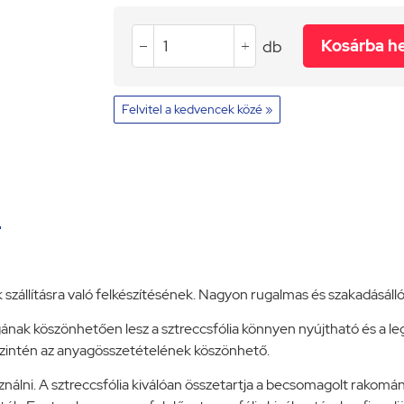
Kosárba h
db


Felvitel a kedvencek közé »
:
 szállításra való felkészítésének. Nagyon rugalmas és szakadásál
gának köszönhetően lesz a sztreccsfólia könnyen nyújtható és a l
szintén az anyagösszetételének köszönhető.
sználni. A sztreccsfólia kiválóan összetartja a becsomagolt rakomá