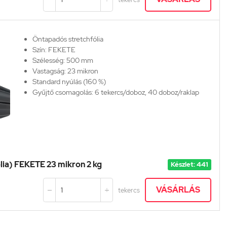
Öntapadós stretchfólia
Szín: FEKETE
Szélesség: 500 mm
Vastagság: 23 mikron
Standard nyúlás (160 %)
Gyűjtő csomagolás: 6 tekercs/doboz,
40 doboz/raklap
ólia) FEKETE 23 mikron 2 kg
Készlet: 441
VÁSÁRLÁS
tekercs

