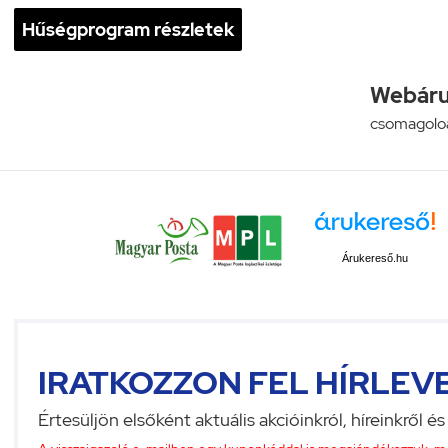
Hűségprogram részletek
Webáru
csomagolo
Árukereső.hu
IRATKOZZON FEL HÍRLEV
Értesüljön elsőként aktuális akcióinkról, híreinkről és