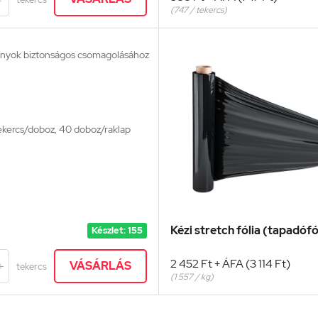
(747 / tekercs)
ányok biztonságos csomagolásához
ekercs/doboz, 40 doboz/raklap
Kézi stretch fólia (tapadóf
Készlet: 155
2 452 Ft + ÁFA (3 114 Ft)
VÁSÁRLÁS
tekercs

(1 557 / kg)