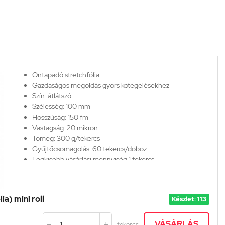
Öntapadó stretchfólia
Gazdaságos megoldás gyors kötegelésekhez
Szín: átlátszó
Szélesség:
100 mm
Hosszúság:
150 fm
Vastagság: 20 mikron
Tömeg: 300 g/tekercs
Gyűjtőcsomagolás: 60 tekercs/doboz
Legkisebb vásárlási mennyiség 1 tekercs
ia) mini roll
Készlet: 113
VÁSÁRLÁS
tekercs

