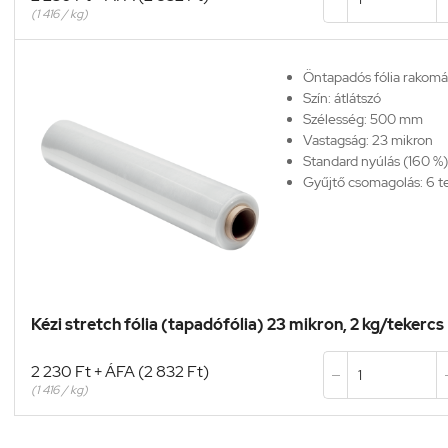
(1 416 / kg)
Öntapadós fólia rakom
Szín: átlátszó
Szélesség: 500 mm
Vastagság: 23 mikron
Standard nyúlás (160 %)
Gyűjtő csomagolás: 6 t
Kézi stretch fólia (tapadófólia) 23 mikron, 2 kg/tekercs
2 230 Ft + ÁFA (2 832 Ft)

(1 416 / kg)