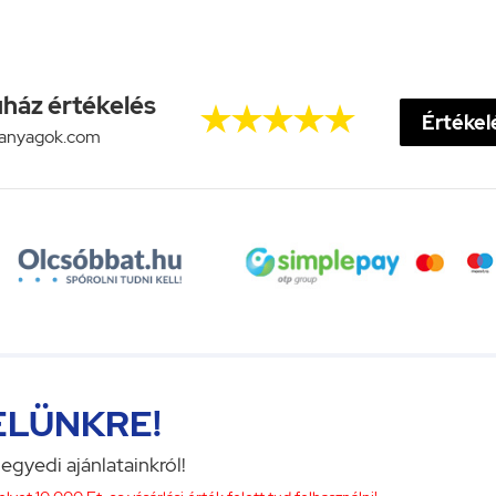
ház értékelés





Értékelé
anyagok.com
ELÜNKRE!
 egyedi ajánlatainkról!