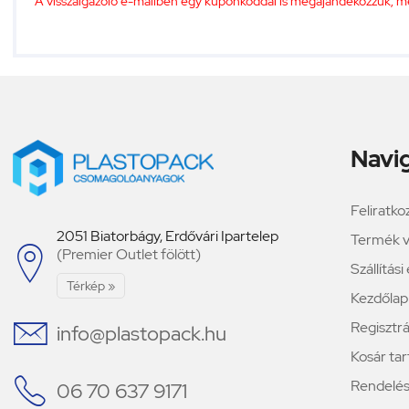
A visszaigazoló e-mailben egy kuponkóddal is megajándékozzuk, mely
Navi
Feliratko
2051 Biatorbágy, Erdővári Ipartelep
Termék v

(Premier Outlet fölött)
Szállítás
Térkép »
Kezdőlap

Regisztrá
info@plastopack.hu
Kosár ta

Rendelési
06 70 637 9171