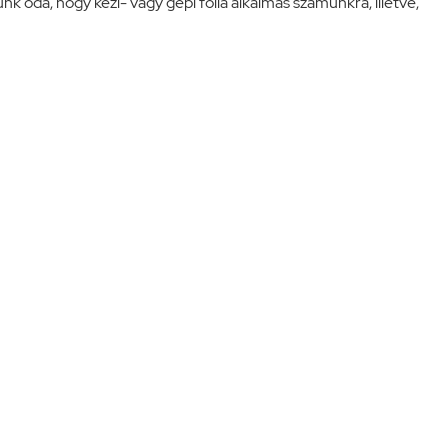
nk oda, hogy kézi- vagy gépi fólia alkalmas számunkra, illetve,