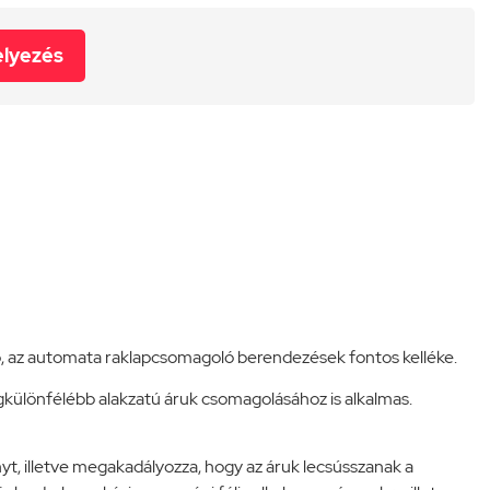
elyezés
ló, az automata raklapcsomagoló berendezések fontos kelléke.
egkülönfélébb alakzatú áruk csomagolásához is alkalmas.
nyt, illetve megakadályozza, hogy az áruk lecsússzanak a