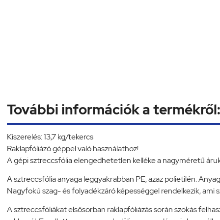
További információk a termékről
Kiszerelés: 13,7 kg/tekercs
Raklapfóliázó géppel való használathoz!
A gépi sztreccsfólia elengedhetetlen kelléke a nagyméretű áruk
A sztreccsfólia anyaga leggyakrabban PE, azaz polietilén. Anya
Nagyfokú szag- és folyadékzáró képességgel rendelkezik, ami 
A sztreccsfóliákat elsősorban raklapfóliázás során szokás felha