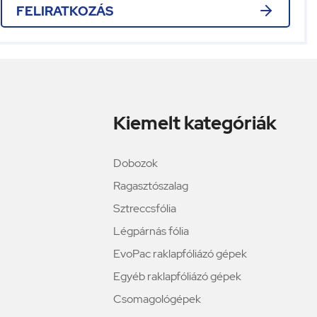
FELIRATKOZÁS
Kiemelt kategóriák
Dobozok
Ragasztószalag
Sztreccsfólia
Légpárnás fólia
EvoPac raklapfóliázó gépek
Egyéb raklapfóliázó gépek
Csomagológépek