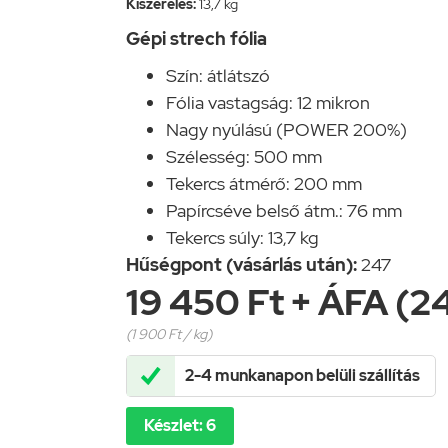
Kiszerelés:
13,7 kg
Gépi strech fólia
Szín: átlátszó
Fólia vastagság: 12 mikron
Nagy nyúlású (POWER 200%)
Szélesség: 500 mm
Tekercs átmérő: 200 mm
Papírcséve belső átm.: 76 mm
Tekercs súly: 13,7 kg
Hűségpont (vásárlás után):
247
19 450 Ft + ÁFA (2
(1 900 Ft / kg)

2-4 munkanapon belüli szállítás
Készlet: 6