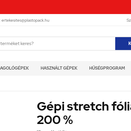

ertekesites@plastopack.hu
Sz
K
AGOLÓGÉPEK
HASZNÁLT GÉPEK
HŰSÉGPROGRAM
Gépi stretch fól
200 %