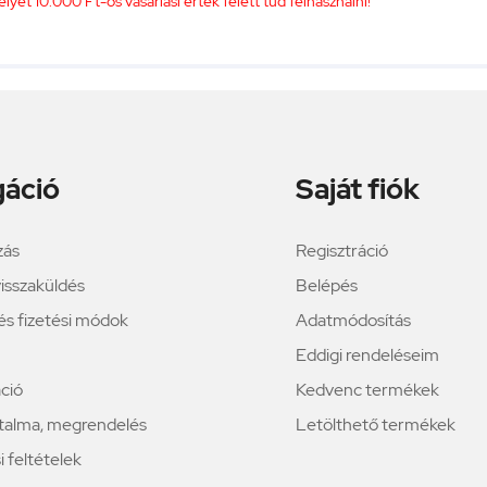
et 10.000 Ft-os vásárlási érték felett tud felhasználni!
gáció
Saját fiók
zás
Regisztráció
isszaküldés
Belépés
i és fizetési módok
Adatmódosítás
Eddigi rendeléseim
ció
Kedvenc termékek
rtalma, megrendelés
Letölthető termékek
 feltételek