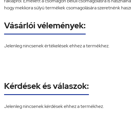
raklapról. Emellett a csomagon belüli csomagolásra is használhat
hogy mekkora súlyú termékek csomagolására szeretnénk haszn
Vásárlói vélemények:
Jelenleg nincsenek értékelések ehhez a termékhez.
Kérdések és válaszok:
Jelenleg nincsenek kérdések ehhez a termékhez.