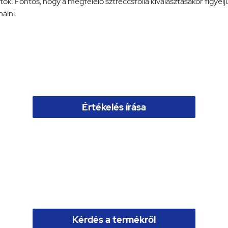
ók. Fontos, hogy a megfelelő sztreccsfólia kiválasztásakor figyeljü
álni.
Értékelés írása
Kérdés a termékről