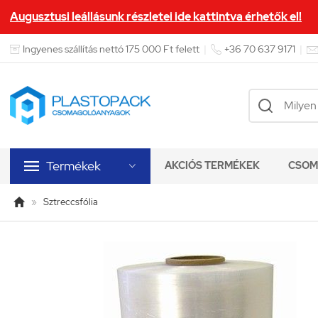
Augusztusi leállásunk részletei ide kattintva érhetők el!


Ingyenes szállítás nettó 175 000 Ft felett
|
+36 70 637 9171
|

Termékek
AKCIÓS TERMÉKEK
CSOM


»
Sztreccsfólia