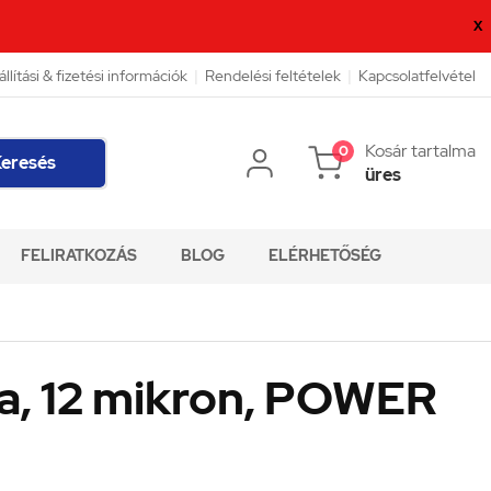
X
állítási & fizetési információk
|
Rendelési feltételek
|
Kapcsolatfelvétel
Kosár tartalma
0
eresés
üres
FELIRATKOZÁS
BLOG
ELÉRHETŐSÉG
ia, 12 mikron, POWER