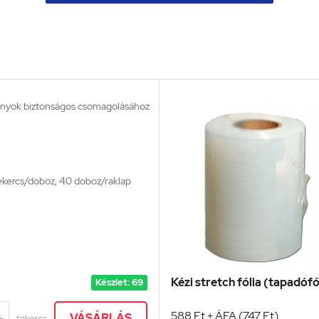
ányok biztonságos csomagolásához
ekercs/doboz, 40 doboz/raklap
Kézi stretch fólia (tapadófól
Készlet: 69
588 Ft + ÁFA (747 Ft)
VÁSÁRLÁS
tekercs
